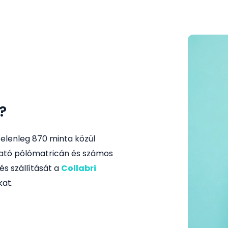
?
Jelenleg 870 minta közül
lható pólómatricán és számos
és szállítását a
Collabri
at.