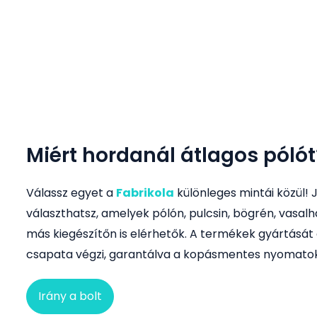
Egyedi
Miért hordanál átlagos pólót
pólók,
Válassz egyet a
Fabrikola
különleges mintái közül! 
választhatsz, amelyek pólón, pulcsin, bögrén, vasa
bögrék
más kiegészítőn is elérhetők. A termékek gyártását 
csapata végzi, garantálva a kopásmentes nyomatok
és
más
Irány a bolt