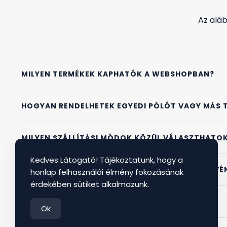
Az alá
MILYEN TERMÉKEK KAPHATÓK A WEBSHOPBAN?
HOGYAN RENDELHETEK EGYEDI PÓLÓT VAGY MÁS 
MILYEN SZÁLLÍTÁSI MÓDOK KÖZÜL VÁLASZTHATO
Kedves Látogató! Tájékoztatunk, hogy a
MI AZ A MINTAKOPÁS GARANCIA ÉS HOGYAN ÉRVÉ
honlap felhasználói élmény fokozásának
érdekében sütiket alkalmazunk.
KIHEZ FORDULHATOK, HA KÉRDÉSEM VAN?
Ok