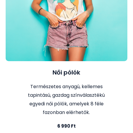
Női pólók
Természetes anyagú, kellemes
tapintású, gazdag színválasztékú
egyedi női pólók, amelyek 8 féle
fazonban elérhetők.
6 990 Ft