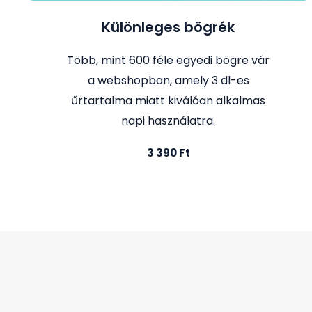
Különleges bögrék
Több, mint 600 féle egyedi bögre vár
a webshopban, amely 3 dl-es
űrtartalma miatt kiválóan alkalmas
napi használatra.
3 390 Ft