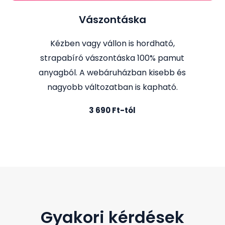
Vászontáska
Kézben vagy vállon is hordható,
strapabíró vászontáska 100% pamut
anyagból. A webáruházban kisebb és
nagyobb változatban is kapható.
3 690 Ft-tól
Gyakori kérdések