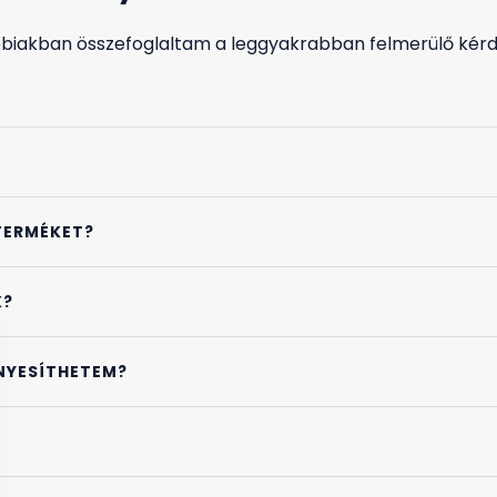
bbiakban összefoglaltam a leggyakrabban felmerülő kérd
TERMÉKET?
K?
NYESÍTHETEM?